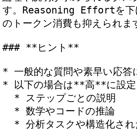
す。Reasoning Effo
のトークン消費も抑えられます
### **ヒント**

* 一般的な質問や素早い応答に
* 以下の場合は**高**に設
  * ステップごとの説明

  * 数学やコードの推論

  * 分析タスクや構造化された文章
