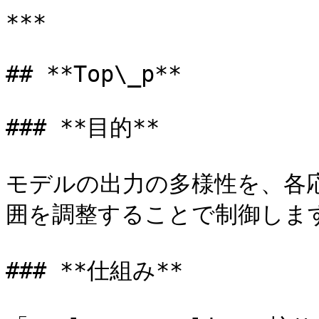
***

## **Top\_p**

### **目的**

モデルの出力の多様性を、各
囲を調整することで制御します
### **仕組み**
