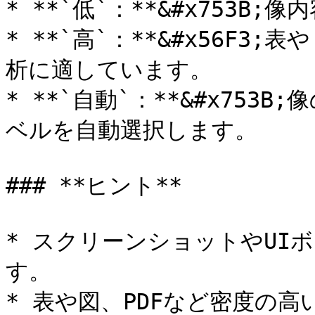
* **`低`：**&#x753B
* **`高`：**&#x56F
析に適しています。

* **`自動`：**&#x75
ベルを自動選択します。

### **ヒント**

* スクリーンショットやUI
す。

* 表や図、PDFなど密度の