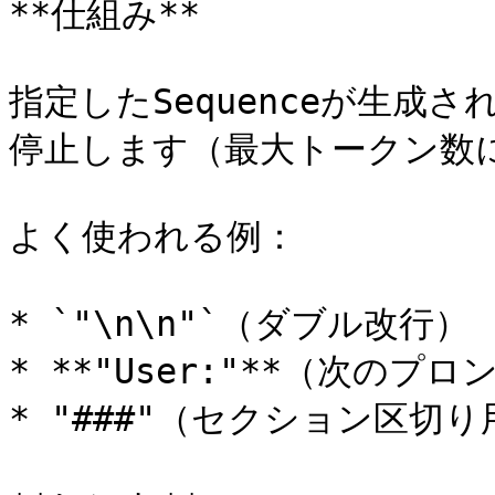
**仕組み**

指定したSequenceが生成
停止します（最大トークン数
よく使われる例：

* `"\n\n"`（ダブル改行）

* **"User:"**（次のプ
* "###"（セクション区切り用