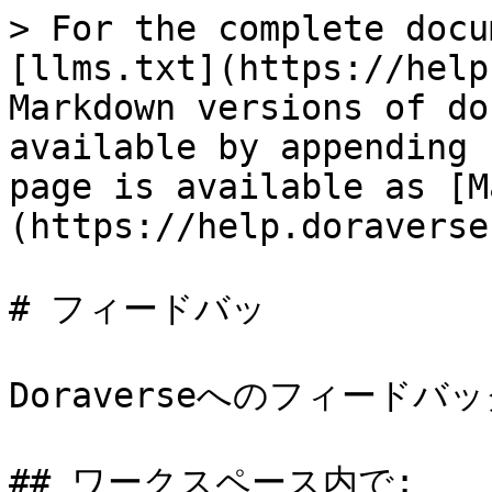
> For the complete docu
[llms.txt](https://help
Markdown versions of do
available by appending 
page is available as [M
(https://help.doraverse
# フィードバッ

Doraverseへのフィードバ
## ワークスペース内で:
