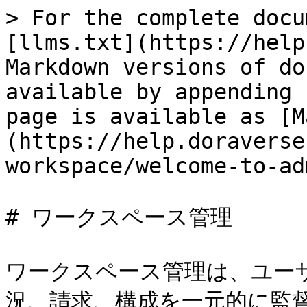
> For the complete docu
[llms.txt](https://help
Markdown versions of do
available by appending 
page is available as [M
(https://help.doraverse
workspace/welcome-to-ad
# ワークスペース管理

ワークスペース管理は、ユー
況、請求、構成を一元的に監