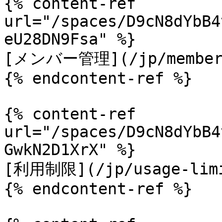
{% content-ref 
url="/spaces/D9cN8dYbB4
eU28DN9Fsa" %}

[メンバー管理](/jp/member-m
{% endcontent-ref %}

{% content-ref 
url="/spaces/D9cN8dYbB4
GwkN2D1XrX" %}

[利用制限](/jp/usage-limi
{% endcontent-ref %}
