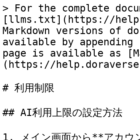
> For the complete docu
[llms.txt](https://help
Markdown versions of do
available by appending 
page is available as [M
(https://help.doraverse
# 利用制限

## AI利用上限の設定方法

1. メイン画面から**アカウン