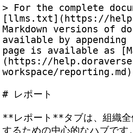
> For the complete docu
[llms.txt](https://help
Markdown versions of do
available by appending 
page is available as [M
(https://help.doraverse
workspace/reporting.md).
# レポート

**レポート**タブは、組織
するための中心的なハブです