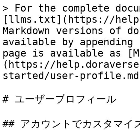
> For the complete docu
[llms.txt](https://help
Markdown versions of do
available by appending 
page is available as [M
(https://help.doraverse
started/user-profile.md)
# ユーザープロフィール

## アカウントでカスタマイズ